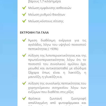
βάρους 1,7 κιλά/ημέρα
Μείωση εμφάνισης ασθενειών
Μείωση ρυθμού θανάτων
Μείωση κόστους σίτισης
ΕΚΤΡΟΦΗ ΓΙΑ ΓΑΛΑ
Άμεση διαθέσιμη ενέργεια για τις
αγελάδες, λόγω του υψηλού ποσοστού
πεπτικότητας ( >93%)
Αύξηση της λιποπεριεκτικότητας και της
πρωτεΐνοπεριεκτικότητας λόγω ότι το
ποσοστό του συνολικού αμύλου έχει
μειωθεί και αντικατασταθεί με εδώδιμα
ζάχαρα όπως είναι η λακτόζη, η
μαννόζη, η γλυκόζη κ.α.
Αύξηση της συνολικής πεπτικότητας του
χορηγούμενου σιτηρεσίου λόγω των
ενζύμων που διαθέτει στις ρίζες
Φρέσκια ζωντανή ζωοτροφή
απαλλαγμένη από φυτοφάρμακα και