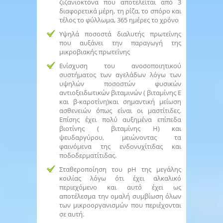
ζιζανιοκτόνα που αποτελείται από 3
διαφορετικά μέρη, τη ρίζα, το σπόρο και
τέλος το φύλλωμα, 365 ημέρες το χρόνο
Υψηλά ποσοστά διαλυτής πρωτεΐνης
που αυξάνει την παραγωγή της
μικροβιακής πρωτεΐνης
Ενίσχυση του ανοσοποιητικού
συστήματος των αγελάδων λόγω των
υψηλών ποσοστών φυσικών
αντιοξειδωτικών βιταμινών ( βιταμίνης Ε
και β-καροτίνη)και σημαντική μείωση
ασθενειών όπως είναι οι μαστίτιδες.
Επίσης έχει πολύ αυξημένα επίπεδα
βιοτίνης ( βιταμίνης Η) και
ψευδαργύρου, μειώνοντας τα
φαινόμενα της ενδονυχίτιδας και
ποδοδερματίτιδας.
Σταθεροποίηση του pH της μεγάλης
κοιλίας λόγω ότι έχει αλκαλικό
περιεχόμενο και αυτό έχει ως
αποτέλεσμα την ομαλή συμβίωση όλων
των μικροοργανισμών που περιέχονται
σε αυτή.