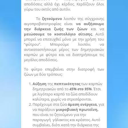
αποδόσεις αλλά όχι κέρδος. Κερδίζουν όλοι
γύρω του εκτός από αυτόν.
Το
ζητούμενο
λοιπόν της σύγχρονης
αιγοπροβατοτροφίας είναι
να αυξήσουμε
την διάρκεια ζωής των ζώων
και να
μειώσουμε το κοστολόγιο σίτισης
. Αυτό
μπορεί να επιτευχθεί μόνο με την χρήση του
“φύτρου”. Μπορούμε λοιπόν, να
αντικαταστήσουμε μέρος των δημητριακών
καρπών με φύτρο και να διατηρήσουμε τις
μεγάλες αποδόσεις.
Το φύτρο επεμβαίνει στην διατροφή των
ζώων με δύο τρόπους:
Αύξηση
της
πεπτικότητας
των καρπών
δημητριακών από το
45% στο 95%
. Έτσι
με λιγότερο καρπό τα ζώα αποδίδουν
καλύτερα, χωρίς να στρεσάρονται.
Παρέχουμε στα ζώα
άμεση ενέργεια,
για
να παράξουν
μικροβιακή πρωτεΐνη,
που είναι το ζητούμενο για την
παραγωγή γάλακτος και κρέατος.
Αυτό
συμβαίνει,
διότι κατά την διάρκεια της