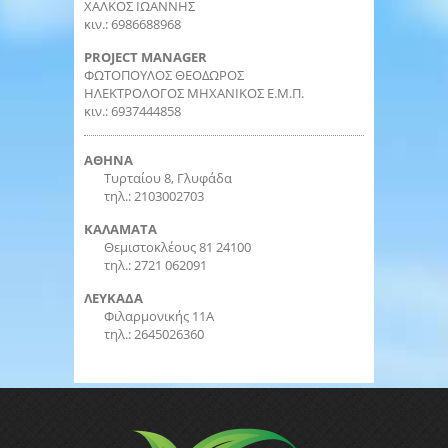
ΧΑΛΚΟΣ ΙΩΑΝΝΗΣ
κιν.: 6986688968
PROJECT MANAGER
ΦΩΤΟΠΟΥΛΟΣ ΘΕΟΔΩΡΟΣ
ΗΛΕΚΤΡΟΛΟΓΟΣ ΜΗΧΑΝΙΚΟΣ Ε.Μ.Π.
κιν.: 6937444858
ΑΘΗΝΑ
Τυρταίου 8, Γλυφάδα
τηλ.: 2103002703
ΚΑΛΑΜΑΤΑ
Θεμιστοκλέους 81 24100
τηλ.: 2721 062091
ΛΕΥΚΑΔΑ
Φιλαρμονικής 11Α
τηλ.: 2645026360