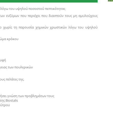
 λόγω του υψηλού ποσοστού πεπτικότητας
ων ενζύμων που περιέχει που διασπούν τους μη αμυλούχους
κο χωρίς τη παρουσία χημικών χρωστικών λόγω του υψηλού
ρώμα κρόκου
 υφή
ργειας των πουλερικών
ους πελάτες της.
οκτήσει γνώση των προβλημάτων τους
ς Biostalis
φύτρου