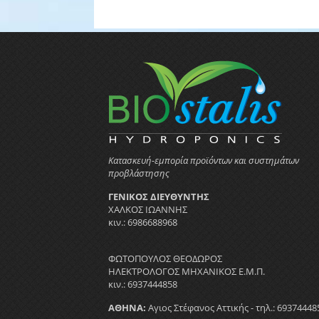
Κατασκευή-εμπορία προϊόντων και συστημάτων
προβλάστησης
ΓΕΝΙΚΟΣ ΔΙΕΥΘΥΝΤΗΣ
ΧΑΛΚΟΣ ΙΩΑΝΝΗΣ
κιν.: 6986688968
ΦΩΤΟΠΟΥΛΟΣ ΘΕΟΔΩΡΟΣ
ΗΛΕΚΤΡΟΛΟΓΟΣ ΜΗΧΑΝΙΚΟΣ Ε.Μ.Π.
κιν.: 6937444858
ΑΘΗΝΑ:
Αγιος Στέφανος Αττικής - τηλ.: 69374448