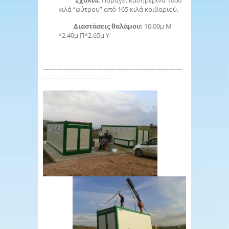
Σχόλια:
Παράγει καθημερινά 1000
κιλά “φύτρου” από 165 κιλά κριθαριού.
Διαστάσεις θαλάμου:
10,00μ Μ
*2,40μ Π*2,65μ Υ
—————————————————————
——————————–