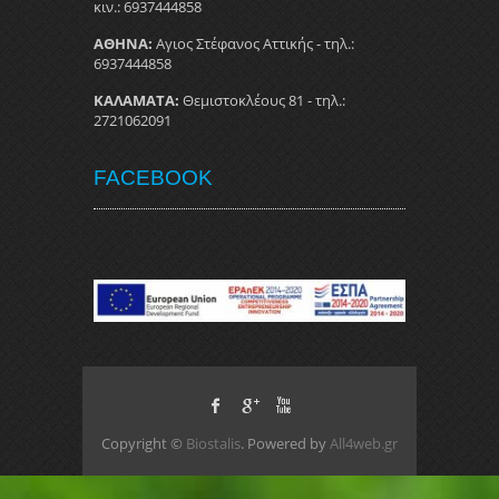
κιν.: 6937444858
ΑΘΗΝΑ:
Αγιος Στέφανος Αττικής - τηλ.:
6937444858
ΚΑΛΑΜΑΤΑ:
Θεμιστοκλέους 81 - τηλ.:
2721062091
FACEBOOK
Copyright ©
Biostalis
. Powered by
All4web.gr