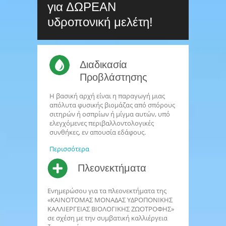
για ΔΩΡΕΑΝ
υδροπονική μελέτη!
Διαδικασία
Προβλάστησης
Η βασική αρχή είναι η παραγωγή μιας
απόλυτα φυσικής βιομάζας από σπόρους
σιτηρών ή οσπρίων ή μίγμα αυτών, υπό
ελεγχόμενες περιβαλλοντολογικές
συνθήκες, εν απουσία εδάφους.
Περισσότερα
Πλεονεκτήματα
Ενημερώσου για τα πλεονεκτήματα της
«ΚΑΙΝΟΤΟΜΑΣ ΜΟΝΑΔΑΣ ΥΔΡΟΠΟΝΙΚΗΣ
ΚΑΛΛΙΕΡΓΕΙΑΣ ΒΙΟΛΟΓΙΚΗΣ ΖΩΟΤΡΟΦΗΣ»
σε σχέση με την συμβατική καλλιέργεια