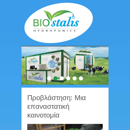
1
2
3
4
5
6
Προβλάστηση: Μια
επαναστατική
καινοτομία