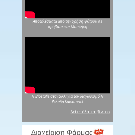
Αποτελέσματα από την χρήση φύτρου σε
πρόβατα στη Μυτιλήνη
Η Biostalis στον SKAI για τον διαγωνισμό Η
Ελλάδα Καινοτομεί
Δείτε όλα τα βίντεο
Διαχείριση Φάρμας