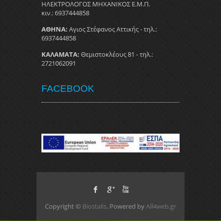
ΗΛΕΚΤΡΟΛΟΓΟΣ ΜΗΧΑΝΙΚΟΣ Ε.Μ.Π.
κιν.: 6937444858
ΑΘΗΝΑ:
Αγιος Στέφανος Αττικής - τηλ.:
6937444858
ΚΑΛΑΜΑΤΑ:
Θεμιστοκλέους 81 - τηλ.:
2721062091
FACEBOOK
Copyright ©
Biostalis
. Powered by
All4web.gr