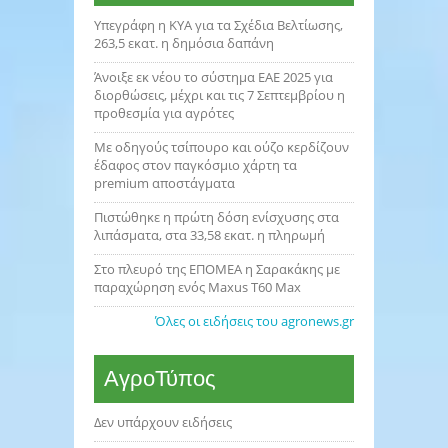
Υπεγράφη η ΚΥΑ για τα Σχέδια Βελτίωσης,
263,5 εκατ. η δημόσια δαπάνη
Άνοιξε εκ νέου το σύστημα ΕΑΕ 2025 για
διορθώσεις, μέχρι και τις 7 Σεπτεμβρίου η
προθεσμία για αγρότες
Με οδηγούς τσίπουρο και ούζο κερδίζουν
έδαφος στoν παγκόσμιο χάρτη τα
premium αποστάγματα
Πιστώθηκε η πρώτη δόση ενίσχυσης στα
λιπάσματα, στα 33,58 εκατ. η πληρωμή
Στο πλευρό της ΕΠΟΜΕΑ η Σαρακάκης με
παραχώρηση ενός Maxus T60 Max
Όλες οι ειδήσεις του agronews.gr
ΑγροΤύπος
Δεν υπάρχουν ειδήσεις