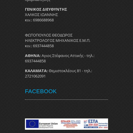
ΓΕΝΙΚΟΣ ΔΙΕΥΘΥΝΤΗΣ
ΧΑΛΚΟΣ ΙΩΑΝΝΗΣ
κιν.: 6986688968
ΦΩΤΟΠΟΥΛΟΣ ΘΕΟΔΩΡΟΣ
ΗΛΕΚΤΡΟΛΟΓΟΣ ΜΗΧΑΝΙΚΟΣ Ε.Μ.Π.
κιν.: 6937444858
ΑΘΗΝΑ:
Αγιος Στέφανος Αττικής - τηλ.:
6937444858
ΚΑΛΑΜΑΤΑ:
Θεμιστοκλέους 81 - τηλ.:
2721062091
FACEBOOK