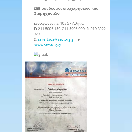
ΣΕΒ σύνδεσμος επιχειρήσεων και
βιομηχανιών
Ξενοφώντος 5, 105 57 Αθήνα
Τ:
211 5006 159, 211 5006 000,
F
:
210 3222
929
E
:
askertsos@sev.org.gr
●
www.sev.org.gr