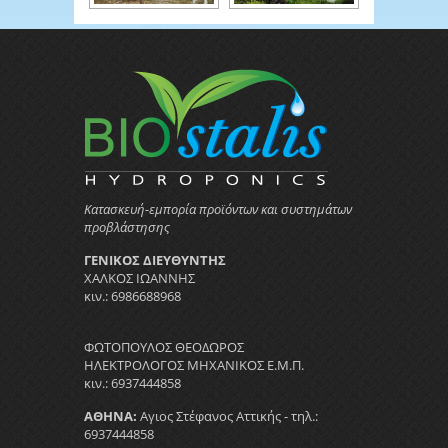
Κατασκευή-εμπορία προϊόντων και συστημάτων
προβλάστησης
ΓΕΝΙΚΟΣ ΔΙΕΥΘΥΝΤΗΣ
ΧΑΛΚΟΣ ΙΩΑΝΝΗΣ
κιν.: 6986688968
ΦΩΤΟΠΟΥΛΟΣ ΘΕΟΔΩΡΟΣ
ΗΛΕΚΤΡΟΛΟΓΟΣ ΜΗΧΑΝΙΚΟΣ Ε.Μ.Π.
κιν.: 6937444858
ΑΘΗΝΑ:
Αγιος Στέφανος Αττικής - τηλ.:
6937444858