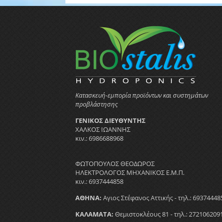
Κατασκευή-εμπορία προϊόντων και συστημάτων
προβλάστησης
ΓΕΝΙΚΟΣ ΔΙΕΥΘΥΝΤΗΣ
ΧΑΛΚΟΣ ΙΩΑΝΝΗΣ
κιν.: 6986688968
ΦΩΤΟΠΟΥΛΟΣ ΘΕΟΔΩΡΟΣ
ΗΛΕΚΤΡΟΛΟΓΟΣ ΜΗΧΑΝΙΚΟΣ Ε.Μ.Π.
κιν.: 6937444858
ΑΘΗΝΑ:
Αγιος Στέφανος Αττικής - τηλ.: 69374448
ΚΑΛΑΜΑΤΑ:
Θεμιστοκλέους 81 - τηλ.: 272106209